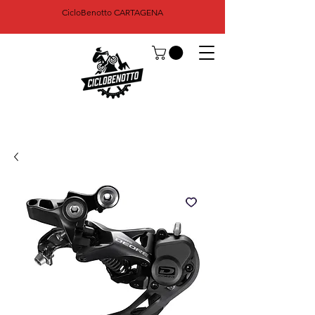
CicloBenotto CARTAGENA