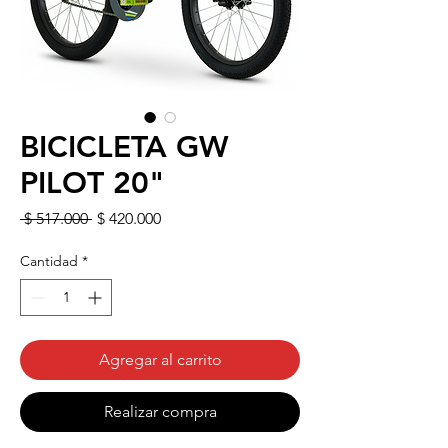
BICICLETA GW
PILOT 20"
Precio
Precio
 $ 517.000 
$ 420.000
de
oferta
Cantidad
*
Agregar al carrito
Realizar compra