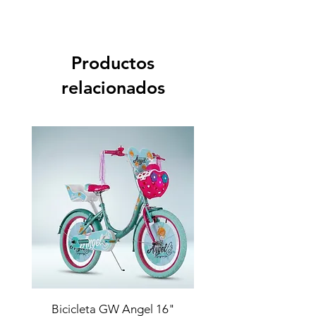
Productos
relacionados
Bicicleta GW Angel 16"
Bicicleta GW super