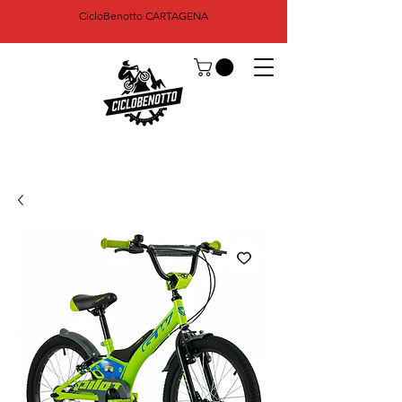
CicloBenotto CARTAGENA